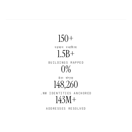
150+
पहचान स्थायित्व
1.5B+
BUILDINGS MAPPED
0%
डेटा संग्रह
148,260
.NW IDENTITIES ANCHORED
143M+
ADDRESSES RESOLVED