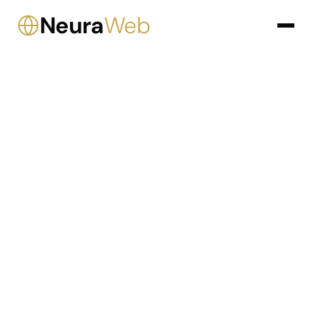
Neura
Web