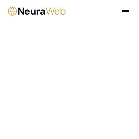
Neura
Web